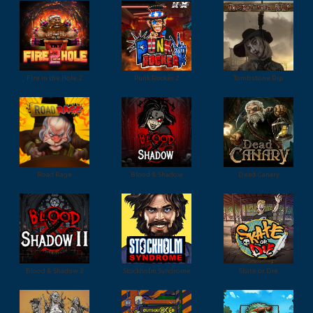
Fire in the Hole 2
Punk Rocker 2
Tombstone Rip
Road Rage
Blood & Shadow
Dead Canary
Blood & Shadow 2
Stockholm Syndrome
Skate or Die