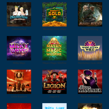
Oktoberfest
Monkeys Gold xPays
Misery Mining
Milky Ways
Mayan Magic Wildfire
Manhattan Goes Wild
Little Bighorn
Legion X
Karen Maneater