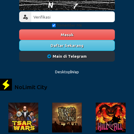
Remember Me
Masuk
Daftar Sekarang
Main di Telegram
Desktop
Wap
NoLimit City