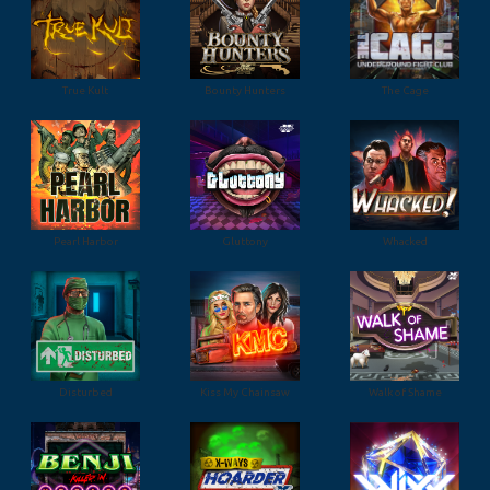
True Kult
Bounty Hunters
The Cage
Pearl Harbor
Gluttony
Whacked
Disturbed
Kiss My Chainsaw
Walk of Shame