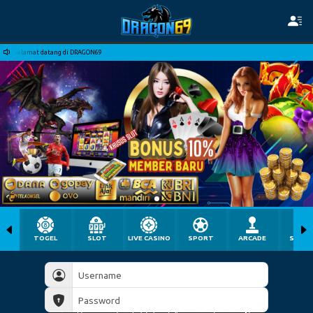
Selamat datang di DRAGON69
TOGEL
SLOT
LIVE CASINO
SPORT
ARCADE
SABU