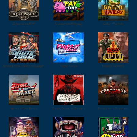
Deadwood R.I.P
Outsourced Payday
Gator Hunters
Brute Force: Alien Onslaught
Flight Mode
Blood Diamond
Home of the Brave
Dead, Dead, or Deader
Tombstone Slaughter