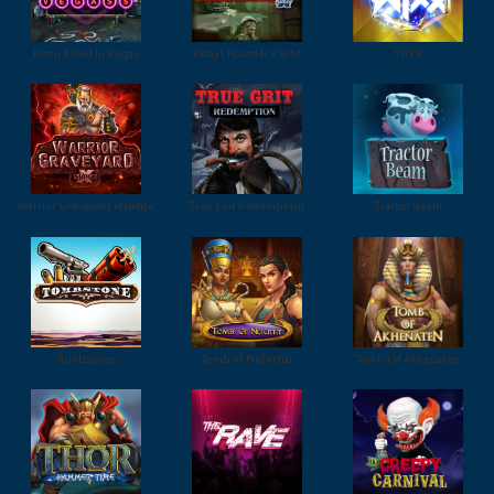
Benji Killed In Vegas
xWays Hoarder xSplit
WiXX
Warrior Graveyard xNudge
True Grit Redemption
Tractor Beam
Tombstone
Tomb of Nefertiti
Tomb Of Akhenaten