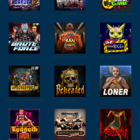
xWays Hoarder 2
Munchies
Outsourced: Slash Game
Brute Force
San Quentin 2: Death Row
Outsourced
Apocalypse Super xNudge
Beheaded
Loner