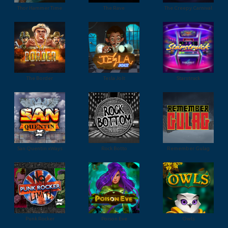
Thor Hammer Time
The Rave
The Creepy Carnival
The Border
Tesla Jolt
Starstruck
San Quentin xWays
Rock Botto
Remember Gulag
Punk Rocker
Poison Eve
Owls