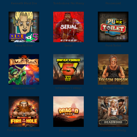
Kenneth Must Die
Tombstone: No Mercy
Possessed
Nine To Five
Serial
Punk Toilet
Pixies vs Pirates
Infectious 5 xWays
Folsom Prison
Fire in the Hole xBomb
Dragon Tribe
Deadwood xNudg