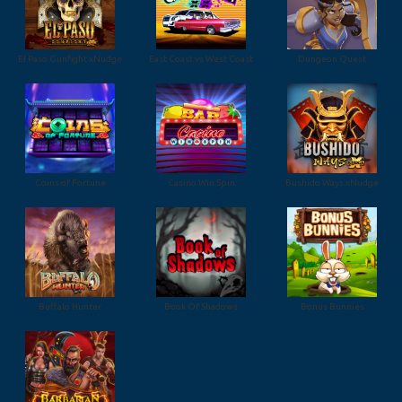
El Paso Gunfight xNudge
East Coast vs West Coast
Dungeon Quest
Coins of Fortune
Casino Win Spin
Bushido Ways xNudge
Buffalo Hunter
Book Of Shadows
Bonus Bunnies