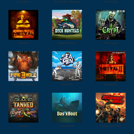
Tsar Wars
Dead Men Walking
Kill Em All
Mental
Duck Hunters
The Crypt
Fire in the Hole 3
Seamen
Mental 2
Tanked
Das xBoot
Highway to Hell