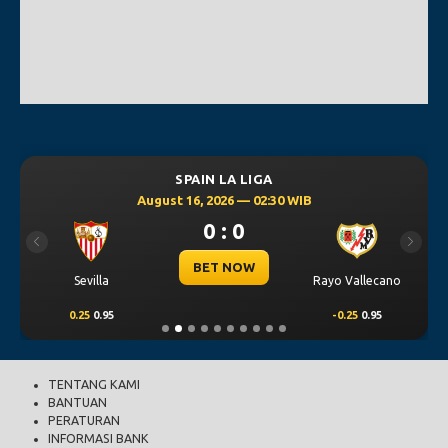
SPAIN LA LIGA
August 16, 2026 — 02:30 WIB
0 : 0
Previous
Next
BET NOW
Sevilla
Rayo Vallecano
0.25
0.95
-0.25
0.95
TENTANG KAMI
BANTUAN
PERATURAN
INFORMASI BANK