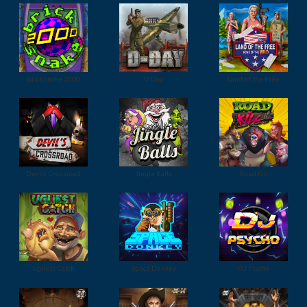
Brick Snake 2000
D Day
Land of the Free
Devils Crossroad
Jingle Balls
Road Kill
Ugliest Catch
Space Donkey
DJ Psycho