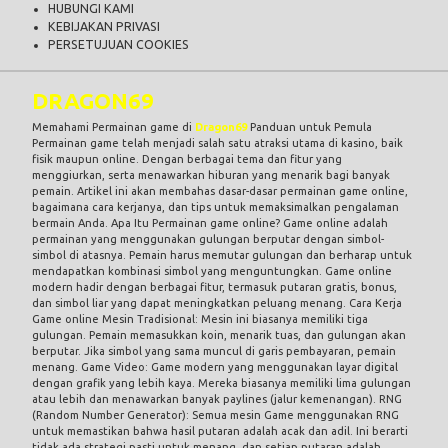
HUBUNGI KAMI
KEBIJAKAN PRIVASI
PERSETUJUAN COOKIES
DRAGON69
Memahami Permainan game di
Dragon69
Panduan untuk Pemula
Permainan game telah menjadi salah satu atraksi utama di kasino, baik
fisik maupun online. Dengan berbagai tema dan fitur yang
menggiurkan, serta menawarkan hiburan yang menarik bagi banyak
pemain. Artikel ini akan membahas dasar-dasar permainan game online,
bagaimana cara kerjanya, dan tips untuk memaksimalkan pengalaman
bermain Anda. Apa Itu Permainan game online? Game online adalah
permainan yang menggunakan gulungan berputar dengan simbol-
simbol di atasnya. Pemain harus memutar gulungan dan berharap untuk
mendapatkan kombinasi simbol yang menguntungkan. Game online
modern hadir dengan berbagai fitur, termasuk putaran gratis, bonus,
dan simbol liar yang dapat meningkatkan peluang menang. Cara Kerja
Game online Mesin Tradisional: Mesin ini biasanya memiliki tiga
gulungan. Pemain memasukkan koin, menarik tuas, dan gulungan akan
berputar. Jika simbol yang sama muncul di garis pembayaran, pemain
menang. Game Video: Game modern yang menggunakan layar digital
dengan grafik yang lebih kaya. Mereka biasanya memiliki lima gulungan
atau lebih dan menawarkan banyak paylines (jalur kemenangan). RNG
(Random Number Generator): Semua mesin Game menggunakan RNG
untuk memastikan bahwa hasil putaran adalah acak dan adil. Ini berarti
tidak ada strategi pasti untuk menang, dan setiap putaran adalah