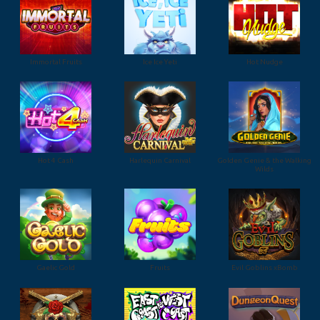
Immortal Fruits
Ice Ice Yeti
Hot Nudge
Hot 4 Cash
Harlequin Carnival
Golden Genie & the Walking
Wilds
Gaelic Gold
Fruits
Evil Goblins xBomb