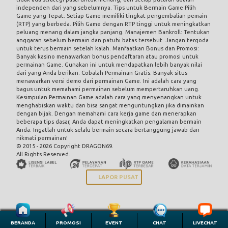
independen dari yang sebelumnya. Tips untuk Bermain Game Pilih
Game yang Tepat: Setiap Game memiliki tingkat pengembalian pemain
(RTP) yang berbeda. Pilih Game dengan RTP tinggi untuk meningkatkan
peluang menang dalam jangka panjang. Manajemen Bankroll: Tentukan
anggaran sebelum bermain dan patuhi batas tersebut. Jangan tergoda
untuk terus bermain setelah kalah. Manfaatkan Bonus dan Promosi:
Banyak kasino menawarkan bonus pendaftaran atau promosi untuk
permainan Game. Gunakan ini untuk mendapatkan lebih banyak nilai
dari yang Anda berikan. Cobalah Permainan Gratis: Banyak situs
menawarkan versi demo dari permainan Game. Ini adalah cara yang
bagus untuk memahami permainan sebelum mempertaruhkan uang.
Kesimpulan Permainan Game adalah cara yang menyenangkan untuk
menghabiskan waktu dan bisa sangat menguntungkan jika dimainkan
dengan bijak. Dengan memahami cara kerja game dan menerapkan
beberapa tips dasar, Anda dapat meningkatkan pengalaman bermain
Anda. Ingatlah untuk selalu bermain secara bertanggung jawab dan
nikmati permainan!
© 2015 - 2026 Copyright DRAGON69.
All Rights Reserved.
LAPOR PUSAT
BERANDA
PROMOSI
EVENT
CHAT
LIVECHAT